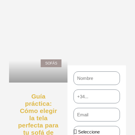
nuestro blog. Encuentra inspiración, ideas y consejos
para transformar tu espacio.
Page
Page
Page
Page
Page
SOFÁS
Nombre
Teléfono
Guía
práctica:
Cómo elegir
Email
la tela
perfecta para
Asunto
tu sofá de