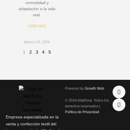
comodidad y
adaptación a la vida
real.
LEER MÁS
febrero 23, 2026
1
2
3
4
5
I
P
Powered by
Growth Web
n
h
s
o
© 2024 AdaRosa. Todos los
t
n
derechos reservados |
a
e
Política de Privacidad
g
-
Empresa especializada en la
r
a
venta y confección textil del
a
l