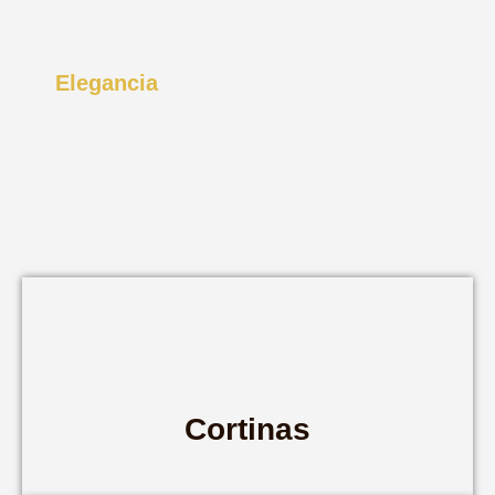
confort, con materiales de alta calidad que resisten el uso
diario sin perder su forma, suavidad ni estilo a lo largo del
tiempo
Elegancia
Cada detalle cuenta. Apostamos por acabados refinados y
materiales exclusivos que aportan sofisticación a tu
espacio, logrando un equilibrio perfecto entre diseño,
confort y distinción en cada pieza
Cortinas