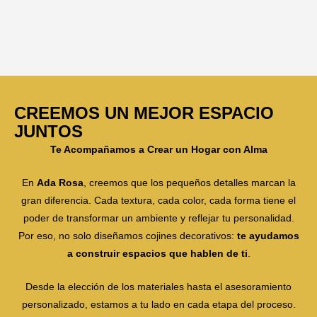
también debe ser funcional, nuestros cojines combinan
estilo y durabilidad para que disfrutes de ellos día tras día,
sin perder su encanto ni su confort.
CREEMOS UN MEJOR ESPACIO
JUNTOS
Te Acompañamos a Crear un Hogar con Alma
En
Ada Rosa
, creemos que los pequeños detalles marcan la
gran diferencia. Cada textura, cada color, cada forma tiene el
poder de transformar un ambiente y reflejar tu personalidad.
Por eso, no solo diseñamos cojines decorativos:
te ayudamos
a construir espacios que hablen de ti
.
Desde la elección de los materiales hasta el asesoramiento
personalizado, estamos a tu lado en cada etapa del proceso.