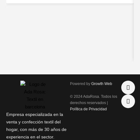
I
P
Powered by
Growth Web
n
h
s
o
© 2024 AdaRosa. Todos los
t
n
derechos reservados |
a
e
Política de Privacidad
g
-
Empresa especializada en la
r
a
venta y confección textil del
a
l
hogar, con más de 30 años de
m
t
experiencia en el sector.