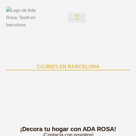
Ir
al
contenido
Marcas comerciales
COJINES EN BARCELONA
Añade confort y estilo con
nuestros exclusivos cojines
decorativos
¡Decora tu hogar con ADA ROSA!
¡Contacta con nosotros!