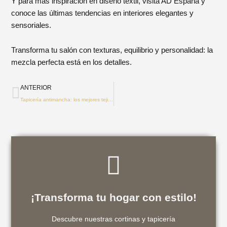
Y para más inspiración en diseño textil, visita AD España y
conoce las últimas tendencias en interiores elegantes y
sensoriales.
Transforma tu salón con texturas, equilibrio y personalidad: la
mezcla perfecta está en los detalles.
Prev
ANTERIOR
Tapicería antimancha: los mejores tejidos para sofás familiares y zonas de uso intensivo
Contactanos
¡Transforma tu hogar con estilo!
hogar con elegancia!
para tu decoración. ¡Contáctanos y transforma tu
Descubre nuestras cortinas y tapicería
Te ayudamos a encontrar la combinación perfecta