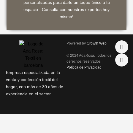
personalizadas para darle un toque único a tu
espacio. ¡Consulta con nuestros expertos hoy
¿Necesitas asesoramiento?
mismo!
I
P
Powered by
Growth Web
n
h
s
o
© 2024 AdaRosa. Todos los
t
n
derechos reservados |
a
e
Política de Privacidad
g
-
Empresa especializada en la
r
a
venta y confección textil del
a
l
hogar, con más de 30 años de
m
t
experiencia en el sector.