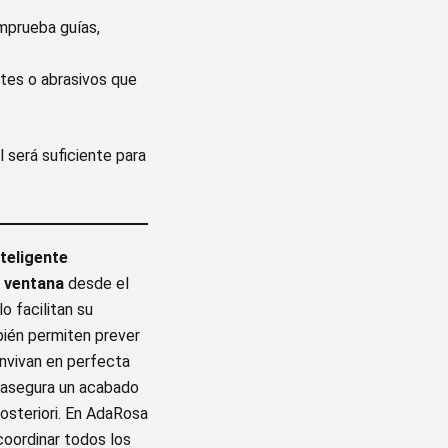
mprueba guías,
tes o abrasivos que
l será suficiente para
teligente
 ventana
desde el
o facilitan su
bién permiten prever
onvivan en perfecta
ón asegura un acabado
posteriori. En AdaRosa
oordinar todos los