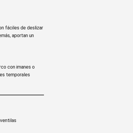
n fáciles de deslizar
emás, aportan un
arco con imanes o
ones temporales
 ventilas