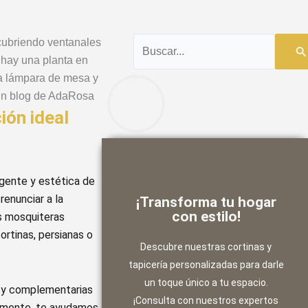
Buscar
por:
ión ideal
Contactanos
igente y estética de
renunciar a la
¡Transforma tu hogar
transforma tu hogar con elegancia!
con estilo!
as mosquiteras
decoración. ¡Contáctanos y
rtinas, persianas o
combinación perfecta para tu
Descubre nuestras cortinas y
Te ayudamos a encontrar la
tapicería personalizadas para darle
un toque único a tu espacio.
s y complementarias
asesoramiento?
¡Consulta con nuestros expertos
¿Necesitas
tamente, te ayudamos