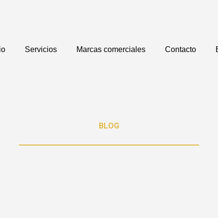
io
Servicios
Marcas comerciales
Contacto
BLOG
n del hogar en nuestro blog. Encuentra inspiración, ideas y