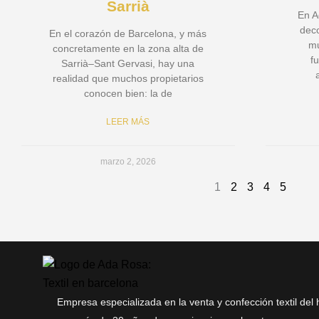
Sarrià
En A
deco
En el corazón de Barcelona, y más
mu
concretamente en la zona alta de
f
Sarrià–Sant Gervasi, hay una
realidad que muchos propietarios
conocen bien: la de
LEER MÁS
marzo 2, 2026
1
2
3
4
5
Empresa especializada en la venta y confección textil del 