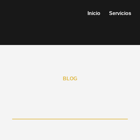
Inicio
Servicios
BLOG
s y Consejos para 
n del hogar en nuestro blog. Encuentra inspiración, ideas y