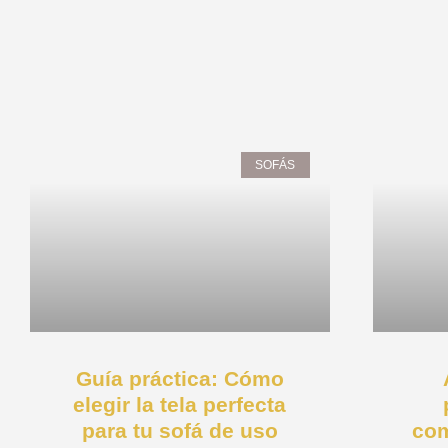
Page
Page
Page
Page
Page
SOFÁS
Guía práctica: Cómo
elegir la tela perfecta
para tu sofá de uso
com