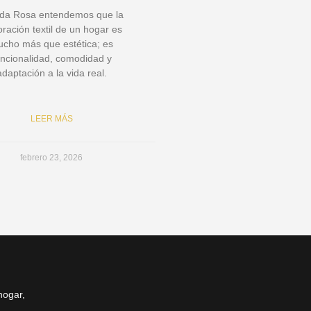
da Rosa entendemos que la
ración textil de un hogar es
cho más que estética; es
uncionalidad, comodidad y
adaptación a la vida real.
LEER MÁS
febrero 23, 2026
hogar,