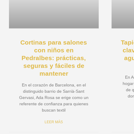
Cortinas para salones
Tapi
con niños en
cla
Pedralbes: prácticas,
agu
seguras y fáciles de
mantener
En A
hogar 
En el corazón de Barcelona, en el
de q
distinguido barrio de Sarrià-Sant
don
Gervasi, Ada Rosa se erige como un
referente de confianza para quienes
buscan textil
LEER MÁS