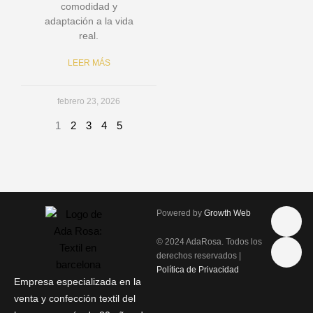
comodidad y
adaptación a la vida
real.
LEER MÁS
febrero 23, 2026
1
2
3
4
5
I
P
Powered by
Growth Web
n
h
s
o
© 2024 AdaRosa. Todos los
t
n
derechos reservados |
a
e
Política de Privacidad
g
-
Empresa especializada en la
r
a
venta y confección textil del
a
l