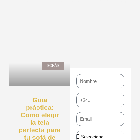
nuestro blog. Encuentra inspiración, ideas y consejos
para transformar tu espacio.
Page
Page
Page
Page
Page
SOFÁS
Nombre
Teléfono
Guía
práctica:
Cómo elegir
Email
la tela
perfecta para
Asunto
tu sofá de