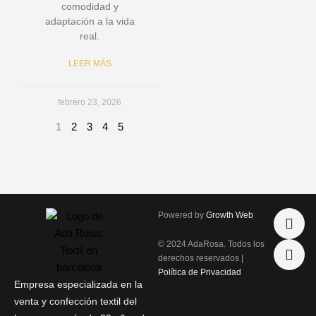
comodidad y
adaptación a la vida
real.
LEER MÁS
febrero 23, 2026
1
2
3
4
5
I
P
Powered by
Growth Web
n
h
s
o
© 2024 AdaRosa. Todos los
t
n
derechos reservados |
a
e
Política de Privacidad
g
-
Empresa especializada en la
r
a
venta y confección textil del
a
l