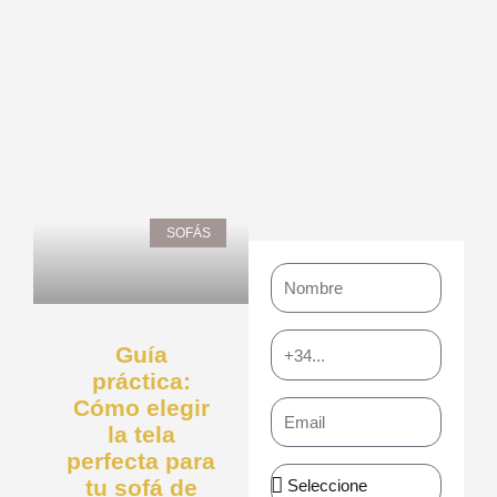
nuestro blog. Encuentra inspiración, ideas y consejos
para transformar tu espacio.
Page
Page
Page
Page
Page
SOFÁS
Nombre
Teléfono
Guía
práctica:
Cómo elegir
Email
la tela
perfecta para
Asunto
tu sofá de