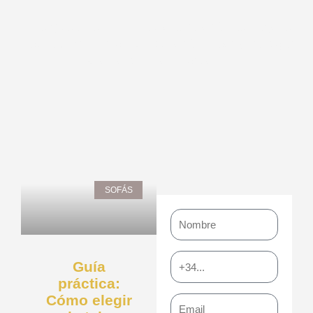
Sumérgete en el mundo de la decoración del hogar en
nuestro blog. Encuentra inspiración, ideas y consejos
para transformar tu espacio.
Page
Page
Page
Page
Page
SOFÁS
Nombre
Teléfono
Guía
práctica:
Cómo elegir
Email