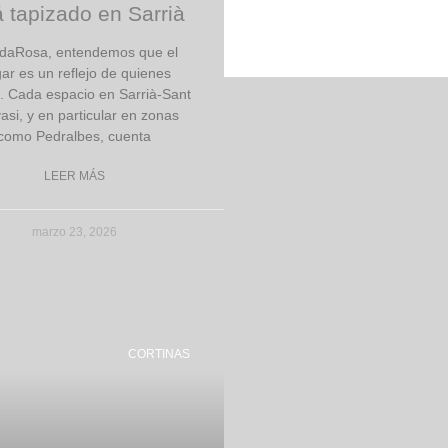
á tapizado en Sarrià
Enviar
daRosa, entendemos que el
ar es un reflejo de quienes
 Cada espacio en Sarrià-Sant
asi, y en particular en zonas
como Pedralbes, cuenta
LEER MÁS
marzo 23, 2026
CORTINAS