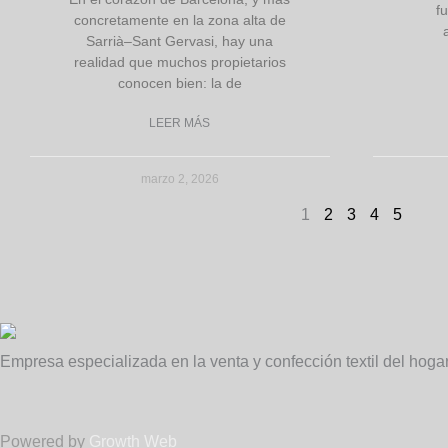
f
concretamente en la zona alta de
Sarrià–Sant Gervasi, hay una
realidad que muchos propietarios
conocen bien: la de
LEER MÁS
marzo 2, 2026
1
2
3
4
5
Empresa especializada en la venta y confección textil del hoga
Powered by
Growth Web