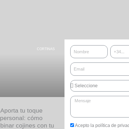
Nombre
Teléfono
CORTINAS
Email
Asunto
Mensaje
Aporta tu toque
personal: cómo
inar cojines con tu
Acepto la política de priva