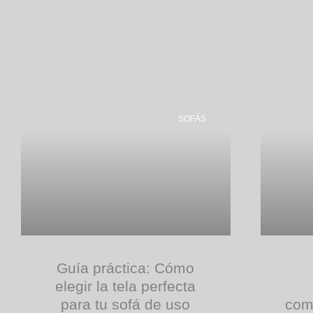
Page
Page
Page
Page
Page
SOFÁS
Guía práctica: Cómo
elegir la tela perfecta
para tu sofá de uso
comb