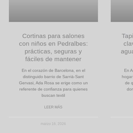
Cortinas para salones
Tapi
con niños en Pedralbes:
cla
prácticas, seguras y
agua
fáciles de mantener
En el corazón de Barcelona, en el
En A
distinguido barrio de Sarrià-Sant
hogar 
Gervasi, Ada Rosa se erige como un
de q
referente de confianza para quienes
don
buscan textil
LEER MÁS
marzo 16, 2026