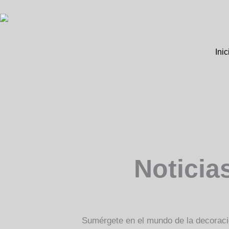
Ir
al
contenido
Inic
Noticia
Sumérgete en el mundo de la decoració