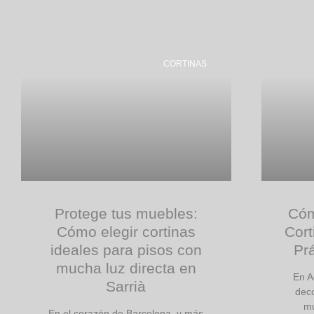
CORTINAS
Protege tus muebles:
Cóm
Cómo elegir cortinas
Cort
ideales para pisos con
Pr
mucha luz directa en
En A
Sarrià
deco
mu
En el corazón de Barcelona, y más