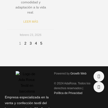
comodidad y
adaptación a la vida
real.
LEER MÁS
febrero 23, 2026
1
2
3
4
5
I
P
Powered by
Growth Web
n
h
s
o
© 2024 AdaRosa. Todos los
t
n
derechos reservados |
a
e
Política de Privacidad
g
-
Empresa especializada en la
r
a
venta y confección textil del
a
l