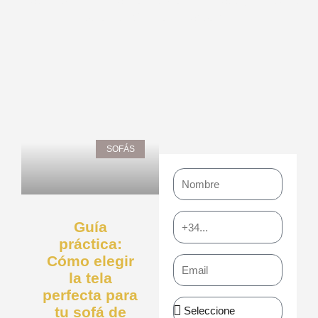
nuestro blog. Encuentra inspiración, ideas y consejos
para transformar tu espacio.
Page
Page
Page
Page
Page
SOFÁS
Nombre
Teléfono
Guía
práctica:
Cómo elegir
Email
la tela
perfecta para
Asunto
tu sofá de